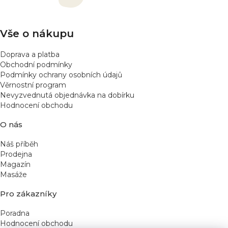
t
p
í
r
v
Vše o nákupu
k
y
Doprava a platba
v
Obchodní podmínky
ý
Podmínky ochrany osobních údajů
p
Věrnostní program
Nevyzvednutá objednávka na dobírku
i
Hodnocení obchodu
s
u
O nás
Náš příběh
Prodejna
Magazín
Masáže
Pro zákazníky
Poradna
Hodnocení obchodu