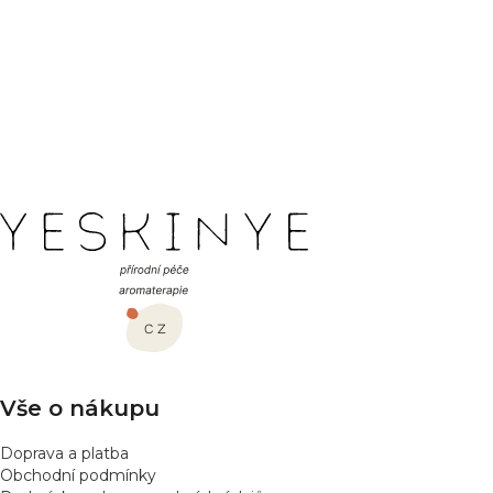
Hodnocení produktu
Buďte první, kdo napíše příspěvek k této položce.
PŘIDAT HODNOCENÍ
Z
á
p
a
t
í
Vše o nákupu
Doprava a platba
Obchodní podmínky