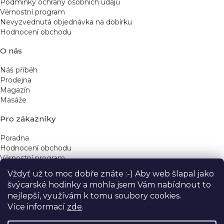
Podmínky ochrany osobních údajů
Věrnostní program
Nevyzvednutá objednávka na dobírku
Hodnocení obchodu
O nás
Náš příběh
Prodejna
Magazín
Masáže
Pro zákazníky
Poradna
Hodnocení obchodu
Věrnostní program
Vždyť už to moc dobře znáte :-) Aby web šlapal jako
Rychlé kontakty
švýcarské hodinky a mohla jsem Vám nabídnout to
nejlepší, využívám k tomu soubory cookies.
obchod@yeskinye.cz
+420 721 564 754
Více informací
zde
.