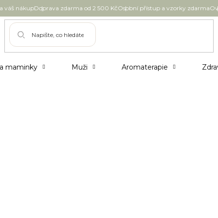
 váš nákup
Doprava zdarma od 2 500 Kč
Osobní přístup a vzorky zdarma
Ov
 a maminky
Muži
Aromaterapie
Zdra
Pleťové masky a peelingy
Pleťové kré
Opalovací péče
Doplňky
ražší
Nejprodávanější
Abecedně