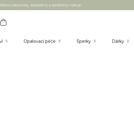
ěřeno zákazníky, bezpečný a spolehlivý nákup
ví
Opalovací péče
Šperky
Dárky
my a séra
Pleťové oleje
24
položek celkem