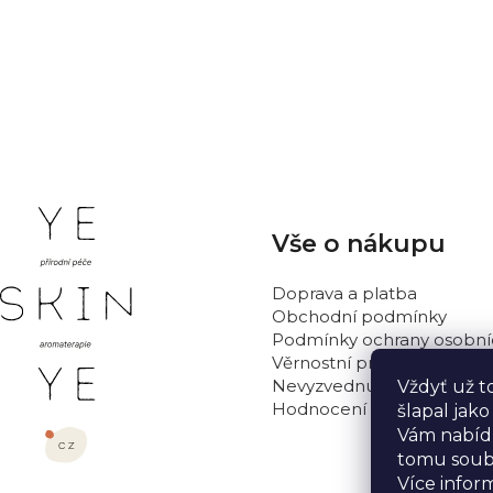
Z
Vše o nákupu
á
p
Doprava a platba
a
Obchodní podmínky
t
Podmínky ochrany osobní
Věrnostní program
í
Nevyzvednutá objednávka
Vždyť už t
Hodnocení obchodu
šlapal jak
Vám nabídn
tomu soub
Více infor