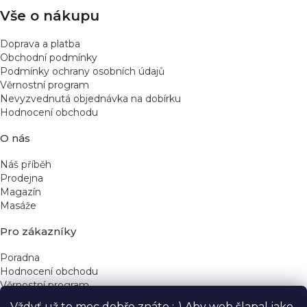
v
Vše o nákupu
ý
p
Doprava a platba
i
Obchodní podmínky
s
Podmínky ochrany osobních údajů
u
Věrnostní program
Nevyzvednutá objednávka na dobírku
Hodnocení obchodu
O nás
Náš příběh
Prodejna
Magazín
Masáže
Pro zákazníky
Poradna
Hodnocení obchodu
Věrnostní program
Vždyť už to moc dobře znáte :-) Aby web šlapal jako