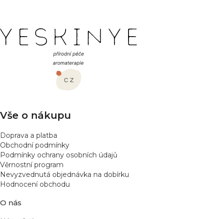
O
v
l
Z
á
á
d
a
p
c
a
í
t
p
í
r
v
Vše o nákupu
k
y
Doprava a platba
v
Obchodní podmínky
ý
Podmínky ochrany osobních údajů
p
Věrnostní program
Nevyzvednutá objednávka na dobírku
i
Hodnocení obchodu
s
u
O nás