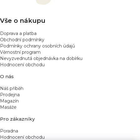
t
p
í
r
v
Vše o nákupu
k
y
Doprava a platba
v
Obchodní podmínky
ý
Podmínky ochrany osobních údajů
p
Věrnostní program
Nevyzvednutá objednávka na dobírku
i
Hodnocení obchodu
s
u
O nás
Náš příběh
Prodejna
Magazín
Masáže
Pro zákazníky
Poradna
Hodnocení obchodu