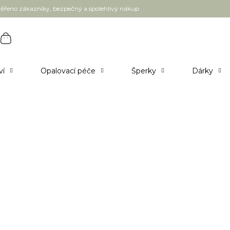
ěřeno zákazníky, bezpečný a spolehlivý nákup
ví
Opalovací péče
Šperky
Dárky
my a séra
Pleťové oleje
1
položek celkem