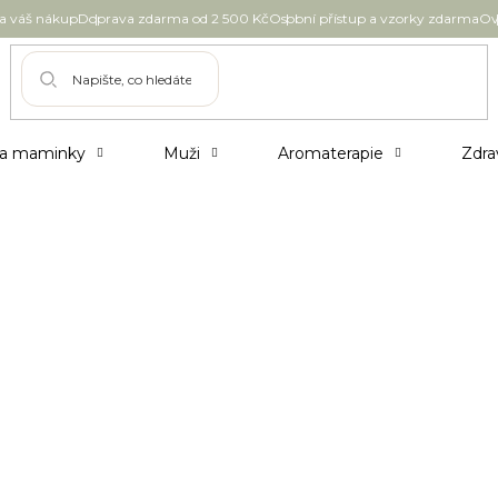
 váš nákup
Doprava zdarma od 2 500 Kč
Osobní přístup a vzorky zdarma
Ov
 a maminky
Muži
Aromaterapie
Zdra
Pleťové masky a peelingy
Pleťové kré
Opalovací péče
Doplňky
ražší
Nejprodávanější
Abecedně