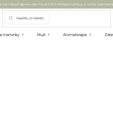
 váš nákup
Doprava zdarma od 2 500 Kč
Osobní přístup a vzorky zdarma
Ov
 a maminky
Muži
Aromaterapie
Zdra
Pleťové masky a peelingy
Pleťové kré
Opalovací péče
Doplňky