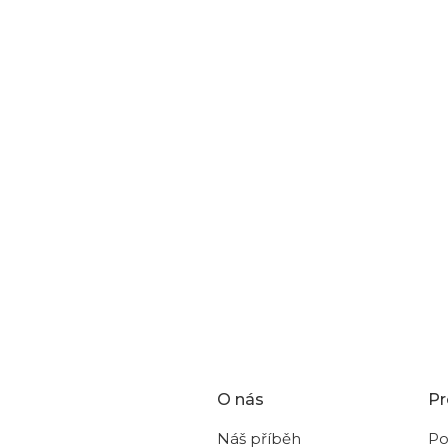
Produkty teprve přip
Můžete se ale podívat na ostat
ZPĚT DO OBCHODU
O nás
Pr
Náš příběh
Po