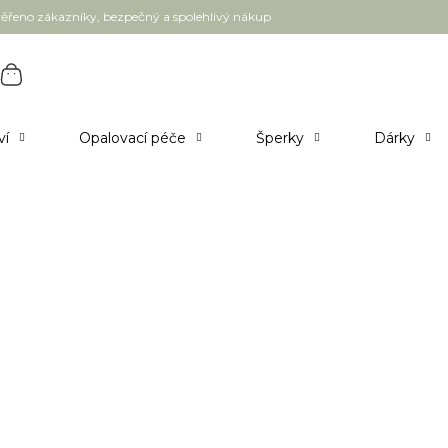
ěřeno zákazníky, bezpečný a spolehlivý nákup
ví
Opalovací péče
Šperky
Dárky
my a séra
Pleťové oleje