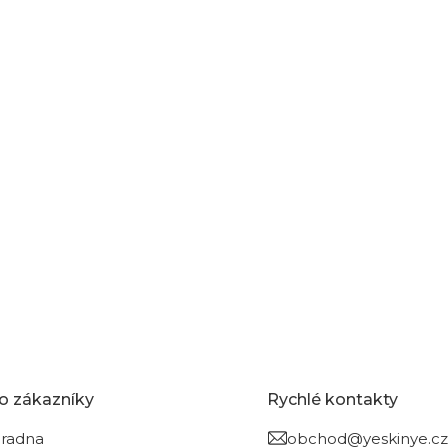
ravujeme.
ní kategorie.
o zákazníky
Rychlé kontakty
radna
obchod@yeskinye.cz