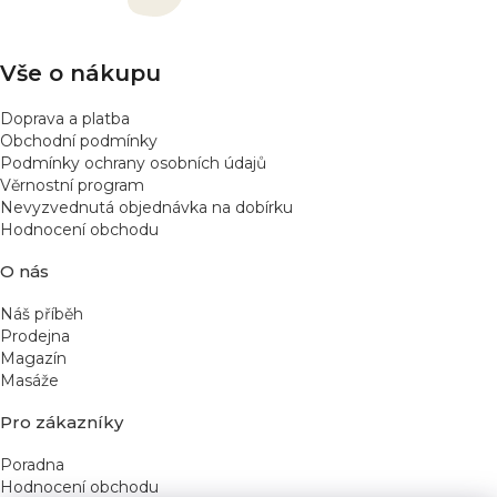
t
p
í
r
v
Vše o nákupu
k
y
Doprava a platba
v
Obchodní podmínky
ý
Podmínky ochrany osobních údajů
p
Věrnostní program
Nevyzvednutá objednávka na dobírku
i
Hodnocení obchodu
s
u
O nás
Náš příběh
Prodejna
Magazín
Masáže
Pro zákazníky
Poradna
Hodnocení obchodu