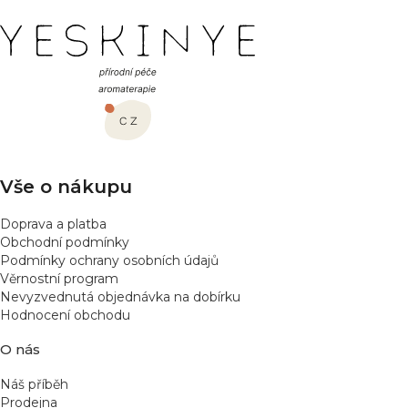
l
Z
á
á
d
a
p
c
a
í
t
p
í
r
v
Vše o nákupu
k
y
Doprava a platba
v
Obchodní podmínky
ý
Podmínky ochrany osobních údajů
p
Věrnostní program
Nevyzvednutá objednávka na dobírku
i
Hodnocení obchodu
s
u
O nás
Náš příběh
Prodejna