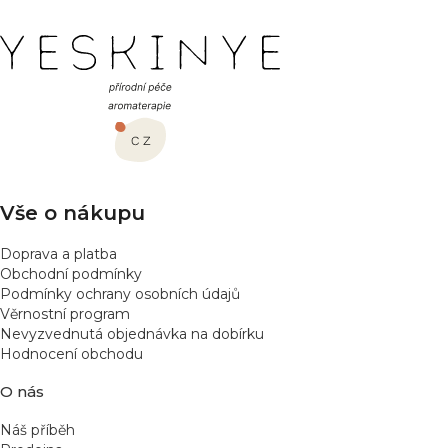
Z
á
p
a
t
í
Vše o nákupu
Doprava a platba
Obchodní podmínky
Podmínky ochrany osobních údajů
Věrnostní program
Nevyzvednutá objednávka na dobírku
Hodnocení obchodu
O nás
Náš příběh