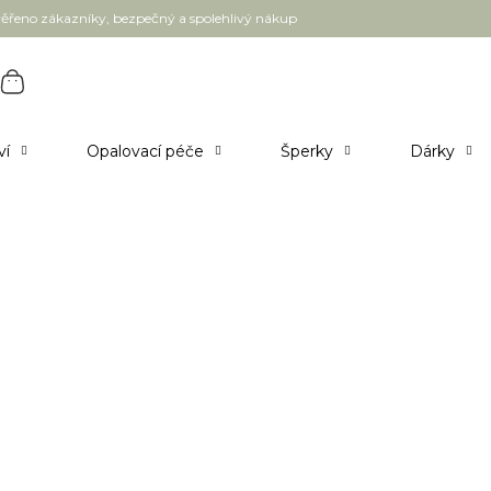
ěřeno zákazníky, bezpečný a spolehlivý nákup
ví
Opalovací péče
Šperky
Dárky