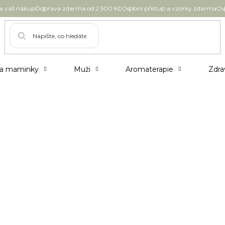
 váš nákup
Doprava zdarma od 2 500 Kč
Osobní přístup a vzorky zdarma
Ov
 a maminky
Muži
Aromaterapie
Zdra
lasy
otelovém pokoji. Jakkoliv dělá prázdninový
zor. Na konci léta bývají vlivem mnoha faktorů
u. Dopřejte jim ještě před návratem do