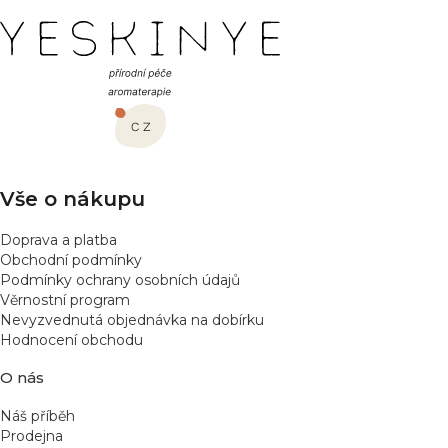
n
Z
o
á
c
e
p
n
a
í
t
í
Vše o nákupu
Doprava a platba
Obchodní podmínky
Podmínky ochrany osobních údajů
Věrnostní program
Nevyzvednutá objednávka na dobírku
Hodnocení obchodu
O nás
Náš příběh
Prodejna