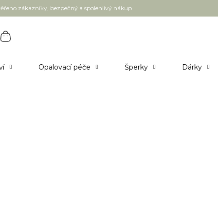
ěřeno zákazníky, bezpečný a spolehlivý nákup
ví
Opalovací péče
Šperky
Dárky
ea tree a tamanu olejem 10 ml