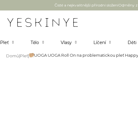
Přejít
Čisté a nejkvalitnější přírodní složení
Odměny za
na
obsah
Pleť
Tělo
Vlasy
Líčení
Děti
UOGA UOGA Roll On na problematickou pleť Happy R
Domů
Pleť
UOGA UOGA Roll On na problem
Průměrné
Neohodnoceno
Podrobnosti hodnocení
hodnocení
produktu
je
0,0
z
5
hvězdiček.