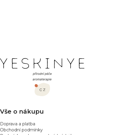
PŘEDCHOZÍ ČLÁNEK
DALŠÍ ČLÁNEK
Z
á
p
a
t
í
Vše o nákupu
Doprava a platba
Obchodní podmínky