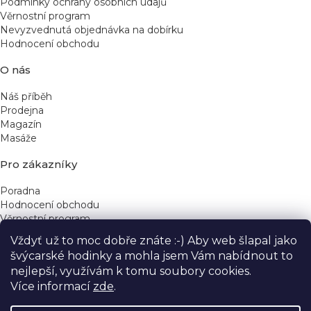
Podmínky ochrany osobních údajů
Věrnostní program
Nevyzvednutá objednávka na dobírku
Hodnocení obchodu
O nás
Náš příběh
Prodejna
Magazín
Masáže
Pro zákazníky
Poradna
Hodnocení obchodu
Věrnostní program
Vždyť už to moc dobře znáte :-) Aby web šlapal jako
Rychlé kontakty
švýcarské hodinky a mohla jsem Vám nabídnout to
nejlepší, využívám k tomu soubory cookies.
obchod@yeskinye.cz
+420 721 564 754
Více informací
zde
.