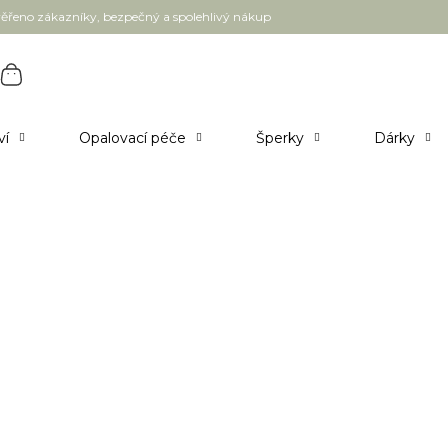
ěřeno zákazníky, bezpečný a spolehlivý nákup
ví
Opalovací péče
Šperky
Dárky