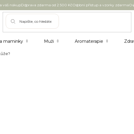
 váš nákup
Doprava zdarma od 2 500 Kč
Osobní přístup a vzorky zdarma
Ov
 a maminky
Muži
Aromaterapie
Zdra
 kůže?
e zbavit spálení kůže?
jí tak příjemné, jak bychom si přáli. Jak si
 domů se zarudlou, bolavou pokožkou z nadmíry
ychleji ulevit?