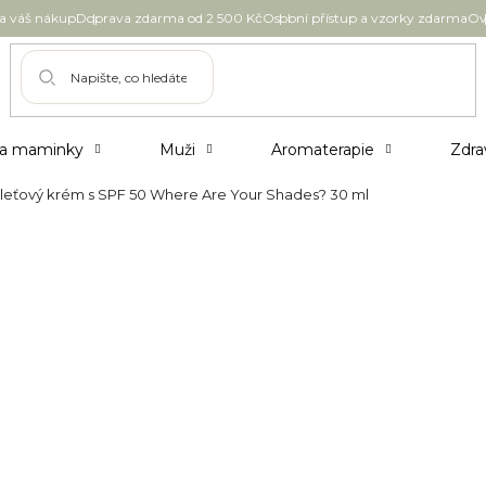
 váš nákup
Doprava zdarma od 2 500 Kč
Osobní přístup a vzorky zdarma
Ov
 a maminky
Muži
Aromaterapie
Zdra
eťový krém s SPF 50 Where Are Your Shades? 30 ml
 pleťový krém s SPF 50 Where
599 Kč
Měrná
Skladem u dodava
cena:
Možnosti doručení
Položka byla vyprodána…