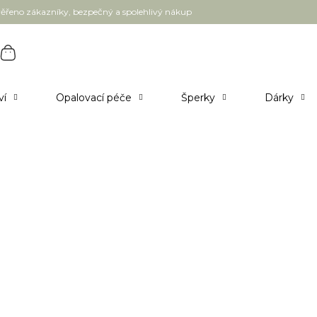
ěřeno zákazníky, bezpečný a spolehlivý nákup
ví
Opalovací péče
Šperky
Dárky
 Are Your Shades? 30 ml
tele - doručení 5-7 pracovních dnů