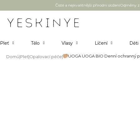
Přejít
Čisté a nejkvalitnější přírodní složení
Odměny za
na
obsah
Pleť
Tělo
Vlasy
Líčení
Děti
UOGA UOGA BIO Denní ochranný pl
Domů
Pleť
Opalovací péče
UOGA UOGA BIO Denní ochranný
Průměrné
Neohodnoceno
Podrobnosti hodnocení
Novinka
hodnocení
produktu
je
0,0
z
5
hvězdiček.