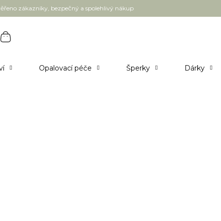
ěřeno zákazníky, bezpečný a spolehlivý nákup
ví
Opalovací péče
Šperky
Dárky
my a séra
Pleťové oleje
4
položek celkem