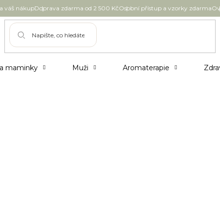
 váš nákup
Doprava zdarma od 2 500 Kč
Osobní přístup a vzorky zdarma
Ov
 a maminky
Muži
Aromaterapie
Zdra
Pleťové masky a peelingy
Pleťové kré
Opalovací péče
Doplňky
ražší
Nejprodávanější
Abecedně