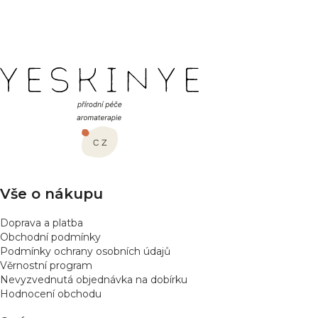
PŘIDAT HODNOCENÍ
Z
á
p
a
t
í
Vše o nákupu
Doprava a platba
Obchodní podmínky
Podmínky ochrany osobních údajů
Věrnostní program
Nevyzvednutá objednávka na dobírku
Hodnocení obchodu