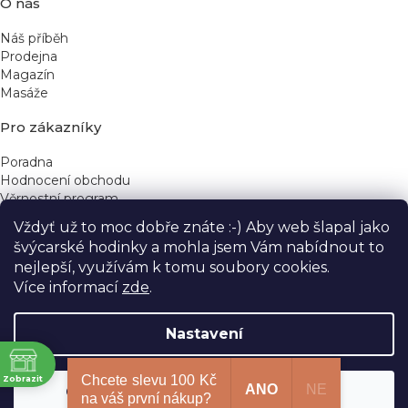
O nás
Náš příběh
Prodejna
Magazín
Masáže
Pro zákazníky
Poradna
Hodnocení obchodu
Věrnostní program
Vždyť už to moc dobře znáte :-) Aby web šlapal jako
Rychlé kontakty
švýcarské hodinky a mohla jsem Vám nabídnout to
nejlepší, využívám k tomu soubory cookies.
obchod@yeskinye.cz
+420 721 564 754
Více informací
zde
.
Nastavení
ně
Vytvořil Shoptet
Chcete slevu 100 Kč
Zobrazit
ANO
NE
Odmítnout
Souhlasím
Copyright 2026
Yeskinye
. Všechna práva vyhrazena.
na váš první nákup?