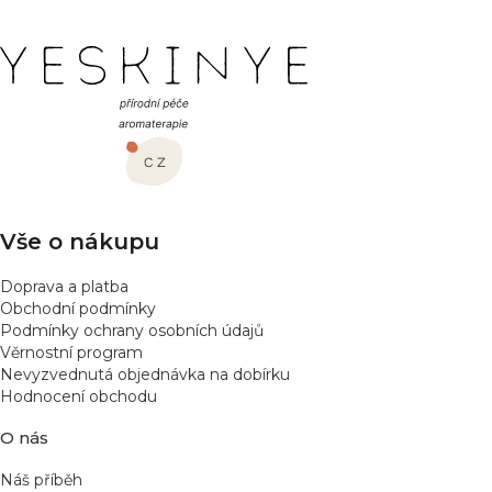
Z
á
p
a
t
í
Vše o nákupu
Doprava a platba
Obchodní podmínky
Podmínky ochrany osobních údajů
Věrnostní program
Nevyzvednutá objednávka na dobírku
Hodnocení obchodu
O nás
Náš příběh