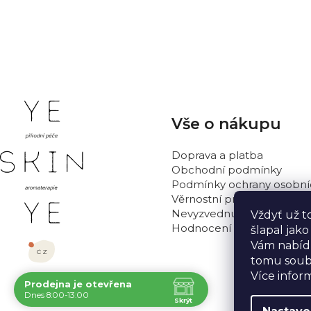
PŘEDCHOZÍ ČLÁNEK
Z
Vše o nákupu
á
p
Doprava a platba
a
Obchodní podmínky
t
Podmínky ochrany osobní
Věrnostní program
í
Nevyzvednutá objednávka
Vždyť už t
Hodnocení obchodu
šlapal jak
Vám nabídn
tomu soub
Více infor
Prodejna je otevřena
Navštivte nás osobně
Dnes 8:00-13:00
Skrýt
Čas