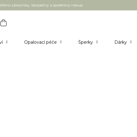
ěřeno zákazníky, bezpečný a spolehlivý nákup
ví
Opalovací péče
Šperky
Dárky