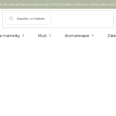
 váš nákup
Doprava zdarma od 2 500 Kč
Osobní přístup a vzorky zdarma
Ov
 a maminky
Muži
Aromaterapie
Zdra
s?
ularity okolo detoxu. Tohle slovo se začalo
čisticí kosmetikou, bylinnými čaji, a dokonce i v
tích.
bec nějaký vliv?