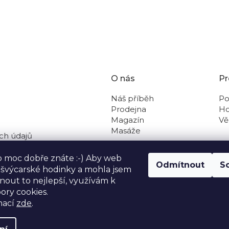
DALŠÍ ČLÁNEK
O nás
Pr
Náš příběh
Po
Prodejna
Ho
Magazín
Vě
Masáže
ch údajů
 na dobírku
o moc dobře znáte :-) Aby web
Odmítnout
S
o švýcarské hodinky a mohla jsem
out to nejlepší, využívám k
ory cookies.
mací
zde
.