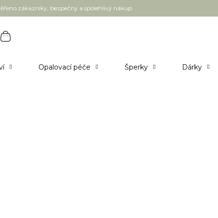
ěřeno zákazníky, bezpečný a spolehlivý nákup
ví
Opalovací péče
Šperky
Dárky