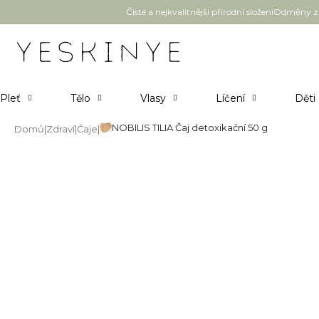
Přejít
Čisté a nejkvalitnější přírodní složení
Odměny za
na
obsah
Pleť
Tělo
Vlasy
Líčení
Děti
NOBILIS TILIA Čaj detoxikační 50 g
Domů
Zdraví
Čaje
NOBILIS TILIA Čaj detoxikační 
Průměrné
1 hodnocení
Podrobnosti hodnocení
hodnocení
produktu
je
5,0
z
5
hvězdiček.