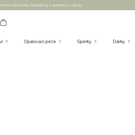
ěřeno zákazníky, bezpečný a spolehlivý nákup
ví
Opalovací péče
Šperky
Dárky