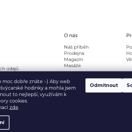
O nás
Pr
Náš příběh
Po
Prodejna
Ho
Magazín
Vě
Masáže
ch údajů
 na dobírku
o moc dobře znáte :-) Aby web
Odmítnout
S
o švýcarské hodinky a mohla jsem
out to nejlepší, využívám k
ory cookies.
mací
zde
.
ní
avit nastavení cookies