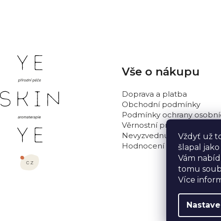
Z
Vše o nákupu
á
p
Doprava a platba
a
Obchodní podmínky
t
Podmínky ochrany osobní
Věrnostní program
í
Nevyzvednutá objednávka
Vždyť už t
Hodnocení obchodu
šlapal jak
Vám nabídn
tomu soub
Více infor
Nastave
Copyright 2026
Yeskinye
. Všechna práva vyhrazena.
Upr