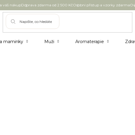
 váš nákup
Doprava zdarma od 2 500 Kč
Osobní přístup a vzorky zdarma
Ov
 a maminky
Muži
Aromaterapie
Zdra
o dlouhé generace. Kromě kuchyně ale opuncie
i o pleť pomáhá redukovat vrásky i pigmentové
su, pěstovaného zejména v Mexiku, ale také na
edozemního moře.