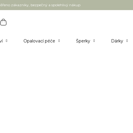
ěřeno zákazníky, bezpečný a spolehlivý nákup
ví
Opalovací péče
Šperky
Dárky