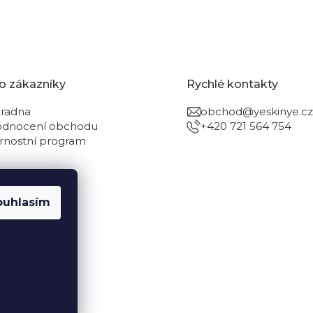
o zákazníky
Rychlé kontakty
radna
obchod@yeskinye.cz
dnocení obchodu
+420 721 564 754
rnostní program
ouhlasím
Vytvořil Shoptet