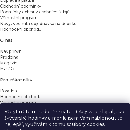
Doprava a platba
Obchodní podmínky
Podmínky ochrany osobních údajů
Věrnostní program
Nevyzvednutá objednávka na dobírku
Hodnocení obchodu
O nás
Náš příběh
Prodejna
Magazín
Masáže
Pro zákazníky
Poradna
Hodnocení obchodu
Věrnostní program
Vždyť už to moc dobře znáte :-) Aby web šlapal jako
Rychlé kontakty
švýcarské hodinky a mohla jsem Vám nabídnout to
nejlepší, využívám k tomu soubory cookies.
obchod@yeskinye.cz