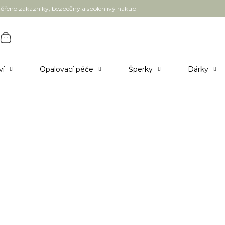
ěřeno zákazníky, bezpečný a spolehlivý nákup
ví
Opalovací péče
Šperky
Dárky
novým olejem 15 ml
tele - doručení 5-7 pracovních dnů