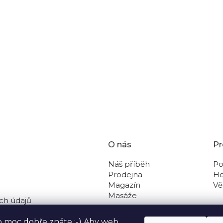
O nás
Pr
Náš příběh
Po
Prodejna
Ho
Magazín
Vě
Masáže
ch údajů
 na dobírku
o moc dobře znáte :-) Aby web