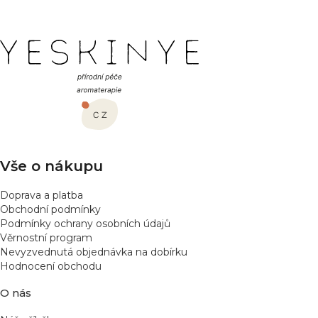
Z
á
p
a
t
í
Vše o nákupu
Doprava a platba
Obchodní podmínky
Podmínky ochrany osobních údajů
Věrnostní program
Nevyzvednutá objednávka na dobírku
Hodnocení obchodu
O nás