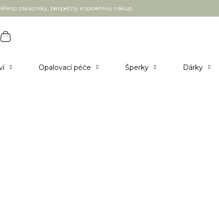
ěřeno zákazníky, bezpečný a spolehlivý nákup
ví
Opalovací péče
Šperky
Dárky
tele - dodání 3-5 pracovních dnů