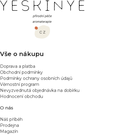
Z
á
p
a
t
í
Vše o nákupu
Doprava a platba
Obchodní podmínky
Podmínky ochrany osobních údajů
Věrnostní program
Nevyzvednutá objednávka na dobírku
Hodnocení obchodu
O nás
Náš příběh
Prodejna
Magazín