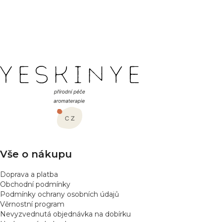
PŘEDCHOZÍ ČLÁNEK
DALŠÍ ČLÁNEK
Z
á
p
a
t
í
Vše o nákupu
Doprava a platba
Obchodní podmínky
Podmínky ochrany osobních údajů
Věrnostní program
Nevyzvednutá objednávka na dobírku