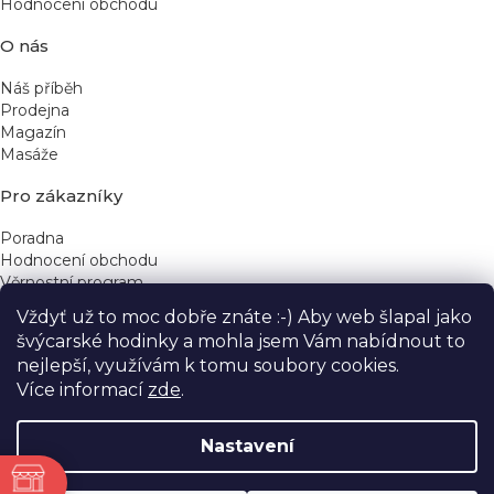
Hodnocení obchodu
O nás
Náš příběh
Prodejna
Magazín
Masáže
Pro zákazníky
Poradna
Hodnocení obchodu
Věrnostní program
Vždyť už to moc dobře znáte :-) Aby web šlapal jako
Rychlé kontakty
švýcarské hodinky a mohla jsem Vám nabídnout to
nejlepší, využívám k tomu soubory cookies.
obchod@yeskinye.cz
+420 721 564 754
Více informací
zde
.
Nastavení
ně
Vytvořil Shoptet