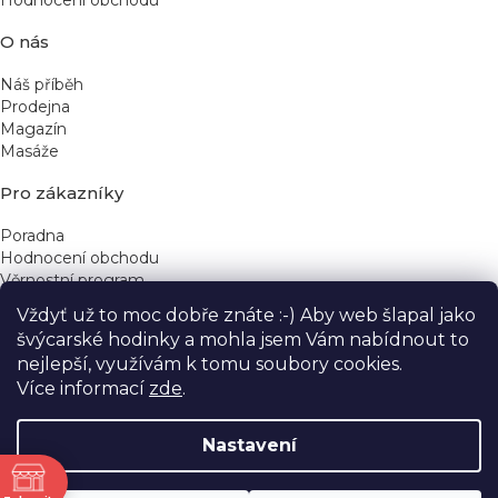
Hodnocení obchodu
O nás
Náš příběh
Prodejna
Magazín
Masáže
Pro zákazníky
Poradna
Hodnocení obchodu
Věrnostní program
Vždyť už to moc dobře znáte :-) Aby web šlapal jako
Rychlé kontakty
švýcarské hodinky a mohla jsem Vám nabídnout to
nejlepší, využívám k tomu soubory cookies.
obchod@yeskinye.cz
+420 721 564 754
Více informací
zde
.
Nastavení
ně
Vytvořil Shoptet