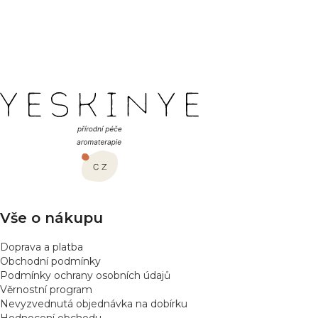
PŘEDCHOZÍ ČLÁNEK
DALŠÍ ČLÁNEK
Z
á
p
a
t
í
Vše o nákupu
Doprava a platba
Obchodní podmínky
Podmínky ochrany osobních údajů
Věrnostní program
Nevyzvednutá objednávka na dobírku