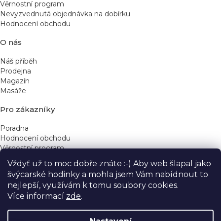
Věrnostní program
Nevyzvednutá objednávka na dobírku
Hodnocení obchodu
O nás
Náš příběh
Prodejna
Magazín
Masáže
Pro zákazníky
Poradna
Hodnocení obchodu
Věrnostní program
Vždyť už to moc dobře znáte :-) Aby web šlapal jako
Rychlé kontakty
švýcarské hodinky a mohla jsem Vám nabídnout to
nejlepší, využívám k tomu soubory cookies.
obchod@yeskinye.cz
+420 721 564 754
Více informací
zde
.