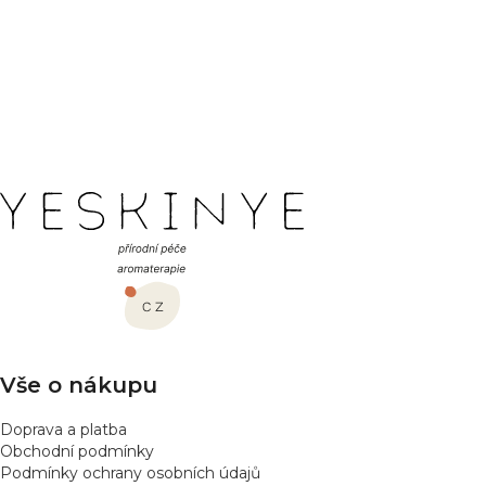
PŘEDCHOZÍ ČLÁNEK
DALŠÍ ČLÁNEK
Z
á
p
a
t
í
Vše o nákupu
Doprava a platba
Obchodní podmínky
Podmínky ochrany osobních údajů