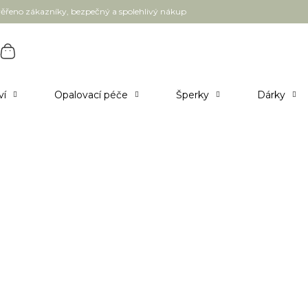
ěřeno zákazníky, bezpečný a spolehlivý nákup
ví
Opalovací péče
Šperky
Dárky