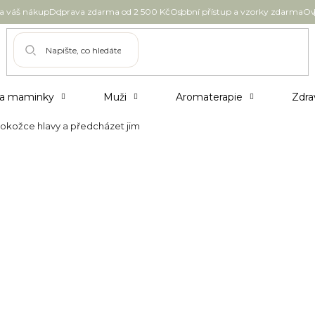
 váš nákup
Doprava zdarma od 2 500 Kč
Osobní přístup a vzorky zdarma
Ov
 a maminky
Muži
Aromaterapie
Zdra
pokožce hlavy a předcházet jim
dat s boláky na pokožce
 může kdekoliv na těle, a to dokonce i na
ech nevzhledné, a na sebevědomí člověku
é na jiných místech totiž svědí. Navíc mohou
ů. Jak se akné ve vlasech zbavíte a jak mu