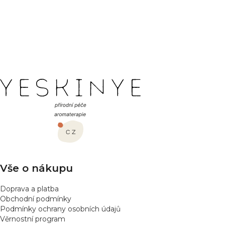
Buďte první, kdo napíše příspěvek k této položce.
PŘIDAT HODNOCENÍ
Z
á
p
a
t
í
Vše o nákupu
Doprava a platba
Obchodní podmínky
Podmínky ochrany osobních údajů
Věrnostní program