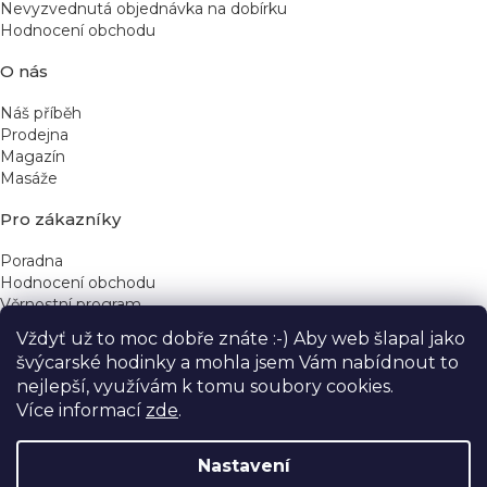
Nevyzvednutá objednávka na dobírku
Hodnocení obchodu
O nás
Náš příběh
Prodejna
Magazín
Masáže
Pro zákazníky
Poradna
Hodnocení obchodu
Věrnostní program
Vždyť už to moc dobře znáte :-) Aby web šlapal jako
Rychlé kontakty
švýcarské hodinky a mohla jsem Vám nabídnout to
nejlepší, využívám k tomu soubory cookies.
obchod@yeskinye.cz
+420 721 564 754
Více informací
zde
.
Nastavení