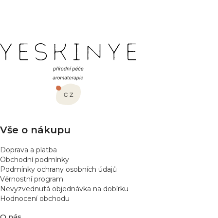
PŘIDAT HODNOCENÍ
Z
á
p
a
t
í
Vše o nákupu
Doprava a platba
Obchodní podmínky
Podmínky ochrany osobních údajů
Věrnostní program
Nevyzvednutá objednávka na dobírku
Hodnocení obchodu
O nás