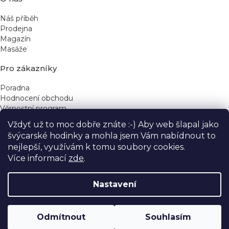
Náš příběh
Prodejna
Magazín
Masáže
Pro zákazníky
Poradna
Hodnocení obchodu
Věrnostní program
Vždyť už to moc dobře znáte :-) Aby web šlapal jako
Rychlé kontakty
švýcarské hodinky a mohla jsem Vám nabídnout to
nejlepší, využívám k tomu soubory cookies.
obchod@yeskinye.cz
+420 721 564 754
Více informací
zde
.
Nastavení
Vytvořil Shoptet
Odmítnout
Souhlasím
Copyright 2026
Yeskinye
. Všechna práva vyhrazena.
Upravit nastavení cookies