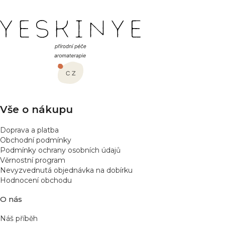
Z
á
p
a
t
í
Vše o nákupu
Doprava a platba
Obchodní podmínky
Podmínky ochrany osobních údajů
Věrnostní program
Nevyzvednutá objednávka na dobírku
Hodnocení obchodu
O nás
Náš příběh