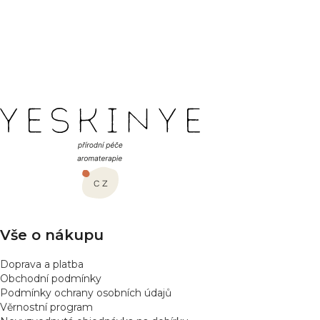
Buďte první, kdo napíše příspěvek k této položce.
PŘIDAT HODNOCENÍ
Z
á
p
a
t
í
Vše o nákupu
Doprava a platba
Obchodní podmínky
Podmínky ochrany osobních údajů
Věrnostní program