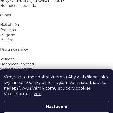
Nevyzvednutá objednávka na dobírku
Hodnocení obchodu
O nás
Náš příběh
Prodejna
Magazín
Masáže
Pro zákazníky
Poradna
Hodnocení obchodu
Věrnostní program
Vždyť už to moc dobře znáte :-) Aby web šlapal jako
Rychlé kontakty
švýcarské hodinky a mohla jsem Vám nabídnout to
nejlepší, využívám k tomu soubory cookies.
obchod@yeskinye.cz
+420 721 564 754
Více informací
zde
.
Nastavení