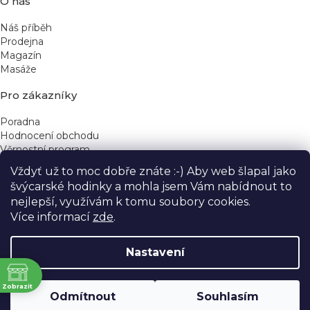
O nás
Náš příběh
Prodejna
Magazín
Masáže
Pro zákazníky
Poradna
Hodnocení obchodu
Věrnostní program
Vždyť už to moc dobře znáte :-) Aby web šlapal jako
Rychlé kontakty
švýcarské hodinky a mohla jsem Vám nabídnout to
nejlepší, využívám k tomu soubory cookies.
obchod@yeskinye.cz
+420 721 564 754
Více informací
zde
.
Nastavení
ně
Vytvořil Shoptet
Zobrazit
Odmítnout
Souhlasím
Copyright 2026
Yeskinye
. Všechna práva vyhrazena.