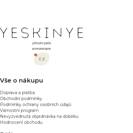
PŘIDAT HODNOCENÍ
Z
á
p
a
t
í
Vše o nákupu
Doprava a platba
Obchodní podmínky
Podmínky ochrany osobních údajů
Věrnostní program
Nevyzvednutá objednávka na dobírku
Hodnocení obchodu