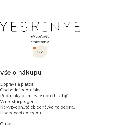
PŘIDAT HODNOCENÍ
Z
á
p
a
t
í
Vše o nákupu
Doprava a platba
Obchodní podmínky
Podmínky ochrany osobních údajů
Věrnostní program
Nevyzvednutá objednávka na dobírku
Hodnocení obchodu
O nás