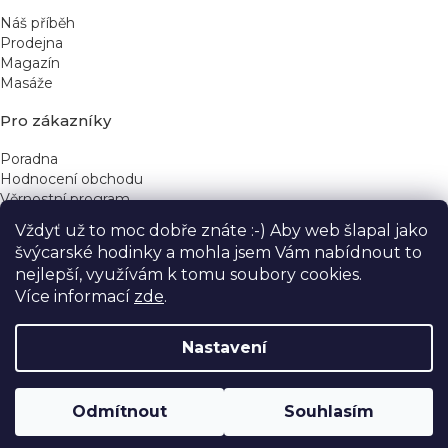
Náš příběh
Prodejna
Magazín
Masáže
Pro zákazníky
Poradna
Hodnocení obchodu
Věrnostní program
Vždyť už to moc dobře znáte :-) Aby web šlapal jako
Rychlé kontakty
švýcarské hodinky a mohla jsem Vám nabídnout to
nejlepší, využívám k tomu soubory cookies.
obchod@yeskinye.cz
+420 721 564 754
Více informací
zde
.
Nastavení
Vytvořil Shoptet
Odmítnout
Souhlasím
Copyright 2026
Yeskinye
. Všechna práva vyhrazena.
Upravit nastavení cookies