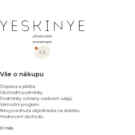
Z
á
p
a
t
í
Vše o nákupu
Doprava a platba
Obchodní podmínky
Podmínky ochrany osobních údajů
Věrnostní program
Nevyzvednutá objednávka na dobírku
Hodnocení obchodu
O nás