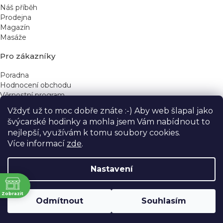
Náš příběh
Prodejna
Magazín
Masáže
Pro zákazníky
Poradna
Hodnocení obchodu
Věrnostní program
Vždyť už to moc dobře znáte :-) Aby web šlapal jako
Rychlé kontakty
švýcarské hodinky a mohla jsem Vám nabídnout to
nejlepší, využívám k tomu soubory cookies.
obchod@yeskinye.cz
+420 721 564 754
Více informací
zde
.
Nastavení
ně
Vytvořil Shoptet
Zobrazit
Odmítnout
Souhlasím
Copyright 2026
Yeskinye
. Všechna práva vyhrazena.
Upravit nastavení cookies