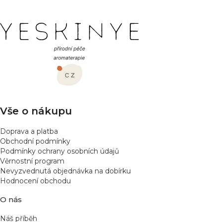
Z
á
p
a
t
í
Vše o nákupu
Doprava a platba
Obchodní podmínky
Podmínky ochrany osobních údajů
Věrnostní program
Nevyzvednutá objednávka na dobírku
Hodnocení obchodu
O nás
Náš příběh