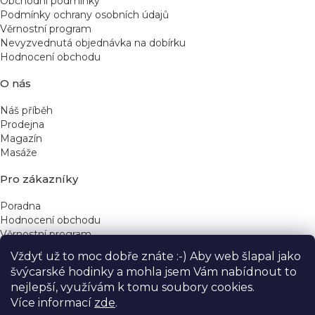
Obchodní podmínky
Podmínky ochrany osobních údajů
Věrnostní program
Nevyzvednutá objednávka na dobírku
Hodnocení obchodu
O nás
Náš příběh
Prodejna
Magazín
Masáže
Pro zákazníky
Poradna
Hodnocení obchodu
Věrnostní program
Vždyť už to moc dobře znáte :-) Aby web šlapal jako
Rychlé kontakty
švýcarské hodinky a mohla jsem Vám nabídnout to
nejlepší, využívám k tomu soubory cookies.
obchod@yeskinye.cz
+420 721 564 754
Více informací
zde
.