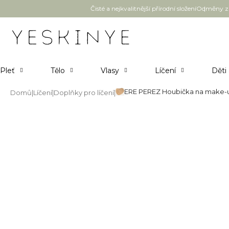
Přejít
Čisté a nejkvalitnější přírodní složení
Odměny za
na
obsah
Pleť
Tělo
Vlasy
Líčení
Děti
ERE PEREZ Houbička na make-u
Domů
Líčení
Doplňky pro líčení
ERE PEREZ Houbička na make-
Průměrné
Neohodnoceno
Podrobnosti hodnocení
hodnocení
produktu
je
0,0
z
5
hvězdiček.