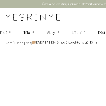
Přejít
Čisté a nejkvalitnější přírodní složení
Odměny za
na
obsah
Pleť
Tělo
Vlasy
Líčení
Děti
ERE PEREZ Krémový korektor s Liči 10 ml
Domů
Líčení
Pleť
ERE PEREZ Krémový korektor s 
Průměrné
Neohodnoceno
Podrobnosti hodnocení
hodnocení
produktu
je
0,0
z
5
hvězdiček.