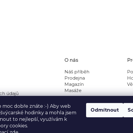
O nás
Pr
Náš příběh
Po
Prodejna
Ho
Magazín
Vě
Masáže
ch údajů
 na dobírku
o moc dobře znáte :-) Aby web
Odmítnout
S
o švýcarské hodinky a mohla jsem
out to nejlepší, využívám k
ory cookies.
mací
zde
.