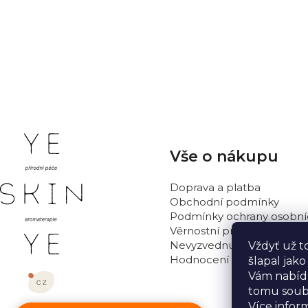
Buďte první, kdo napíše příspěvek k této položce.
PŘIDAT HODNOCENÍ
Z
Vše o nákupu
á
p
Doprava a platba
a
Obchodní podmínky
t
Podmínky ochrany osobní
Věrnostní program
í
Nevyzvednutá objednávka
Vždyť už t
Hodnocení obchodu
šlapal jak
Vám nabídn
tomu soub
Více infor