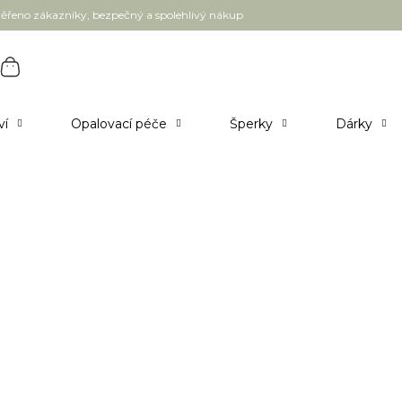
ěřeno zákazníky, bezpečný a spolehlivý nákup
ví
Opalovací péče
Šperky
Dárky