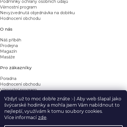
Podmínky ochrany osobních údajů
Věrnostní program
Nevyzvednutá objednávka na dobírku
Hodnocení obchodu
O nás
Náš příběh
Prodejna
Magazín
Masáže
Pro zákazníky
Poradna
Hodnocení obchodu
Věrnostní program
Vždyť už to moc dobře znáte :-) Aby web šlapal jako
Rychlé kontakty
švýcarské hodinky a mohla jsem Vám nabídnout to
nejlepší, využívám k tomu soubory cookies.
obchod@yeskinye.cz
+420 721 564 754
Více informací
zde
.