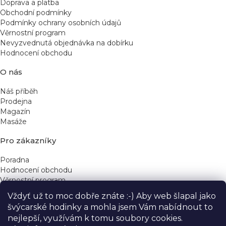
Doprava a platba
Obchodní podmínky
Podmínky ochrany osobních údajů
Věrnostní program
Nevyzvednutá objednávka na dobírku
Hodnocení obchodu
O nás
Náš příběh
Prodejna
Magazín
Masáže
Pro zákazníky
Poradna
Hodnocení obchodu
Věrnostní program
Vždyť už to moc dobře znáte :-) Aby web šlapal jako
Rychlé kontakty
švýcarské hodinky a mohla jsem Vám nabídnout to
nejlepší, využívám k tomu soubory cookies.
obchod@yeskinye.cz