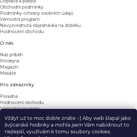
Doprava a platba
Obchodní podmínky
Podmínky ochrany osobních údajů
Věrnostní program
Nevyzvednutá objednávka na dobírku
Hodnocení obchodu
O nás
Náš příběh
Prodejna
Magazín
Masáže
Pro zákazníky
Poradna
Hodnocení obchodu
Věrnostní program
Vždyť už to moc dobře znáte :-) Aby web šlapal jako
Rychlé kontakty
švýcarské hodinky a mohla jsem Vám nabídnout to
nejlepší, využívám k tomu soubory cookies.
obchod@yeskinye.cz