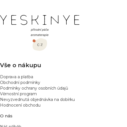
Z
á
p
a
t
í
Vše o nákupu
Doprava a platba
Obchodní podmínky
Podmínky ochrany osobních údajů
Věrnostní program
Nevyzvednutá objednávka na dobírku
Hodnocení obchodu
O nás
Náš příběh