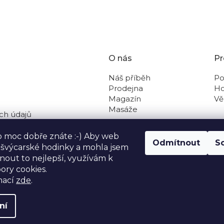
O nás
Pr
Náš příběh
Po
Prodejna
Ho
Magazín
Vě
Masáže
ch údajů
 na dobírku
o moc dobře znáte :-) Aby web
Odmítnout
S
o švýcarské hodinky a mohla jsem
out to nejlepší, využívám k
ory cookies.
mací
zde
.
ní
avit nastavení cookies