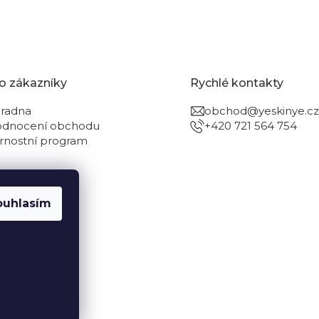
o zákazníky
Rychlé kontakty
radna
obchod@yeskinye.cz
dnocení obchodu
+420 721 564 754
rnostní program
ouhlasím
Vytvořil Shoptet