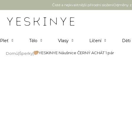
Přejít
Čisté a nejkvalitnější přírodní složení
Odměny za
na
obsah
Pleť
Tělo
Vlasy
Líčení
Děti
YESKINYE Náušnice ČERNÝ ACHÁT 1 pár
Domů
Šperky
YESKINYE Náušnice ČERNÝ ACH
Průměrné
Neohodnoceno
Podrobnosti hodnocení
hodnocení
produktu
je
0,0
z
5
hvězdiček.