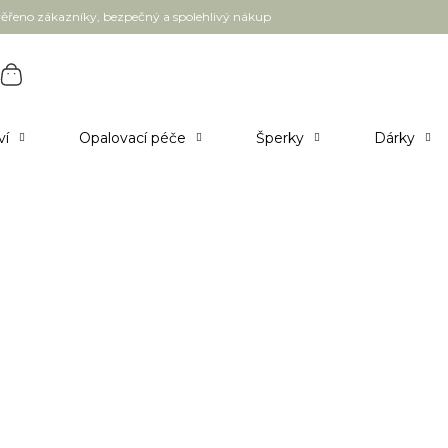
ěřeno zákazníky, bezpečný a spolehlivý nákup
ví
Opalovací péče
Šperky
Dárky