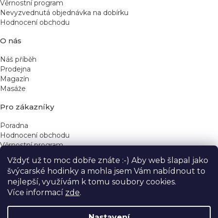
Věrnostní program
Nevyzvednutá objednávka na dobírku
Hodnocení obchodu
O nás
Náš příběh
Prodejna
Magazín
Masáže
Pro zákazníky
Poradna
Hodnocení obchodu
Věrnostní program
Vždyť už to moc dobře znáte :-) Aby web šlapal jako
Rychlé kontakty
švýcarské hodinky a mohla jsem Vám nabídnout to
nejlepší, využívám k tomu soubory cookies.
obchod@yeskinye.cz
+420 721 564 754
Více informací
zde
.
Nastavení