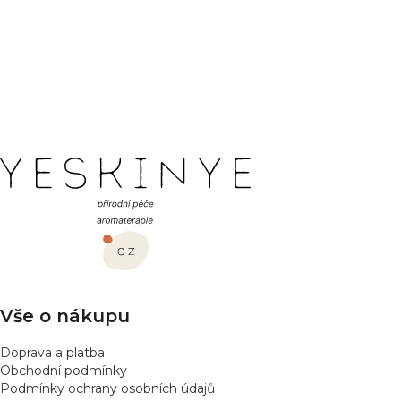
Hodnocení produktu
Buďte první, kdo napíše příspěvek k této položce.
PŘIDAT HODNOCENÍ
Z
á
p
a
t
í
Vše o nákupu
Doprava a platba
Obchodní podmínky
Podmínky ochrany osobních údajů